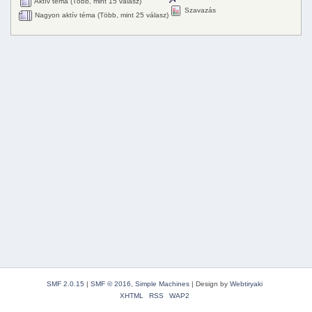
Aktív téma (Több, mint 15 válasz)
Szavazás
Nagyon aktív téma (Több, mint 25 válasz)
SMF 2.0.15
|
SMF © 2016
,
Simple Machines
|
Design by
Webtiryaki
XHTML
RSS
WAP2