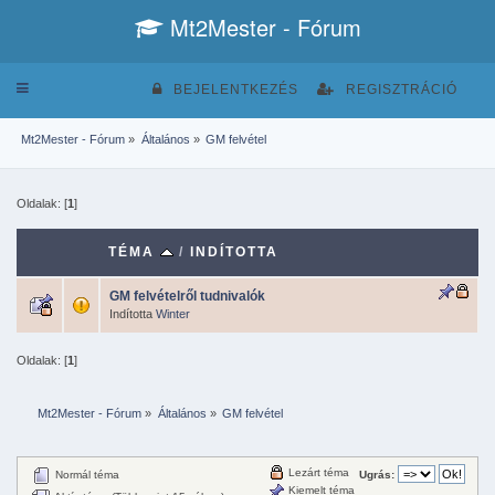
Mt2Mester - Fórum
Toggle
BEJELENTKEZÉS
REGISZTRÁCIÓ
navigation
Mt2Mester - Fórum
»
Általános
»
GM felvétel
Oldalak: [
1
]
TÉMA
/
INDÍTOTTA
GM felvételről tudnivalók
Indította
Winter
Oldalak: [
1
]
Mt2Mester - Fórum
»
Általános
»
GM felvétel
Lezárt téma
Normál téma
Ugrás:
Kiemelt téma