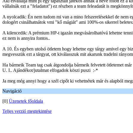
Aki elvállalja mint pl egy tapasztalt játékos annak a neve fölött ez a 
vállalnák ezt a "feladatot") ez részben a team feleadatát is megkönnyít
A nyolcadik: Én nem tudom mi van a mino felszerelésekkel de nem egy
dologért csinálhatnátok vmi "kő mágiát" ami 100%-os sikerrel beletes
A kilencedik: A prémium HP-t igazán megvásárolhatóvá lehetne tenni 
ez nem is annyira fontos..
A 10. És egyben utolsó ötletem hogy lehetne egy tárgy amivel egy biz
megvesszük ezt a tárgyat, ott kiválasszuk mit akarunk tradelni rányomu
Ha bármeik Team tag csak átgondolja bármeik felvetett ötletemet már
U. I.. Ajándékot/jutalmat elfogadok köszi puszi :-*
Ja meg még annyi hogy a szél cipőt ki vehetnétek már és alapból megn
Navigáció
[0]
Üzenetek főoldala
Teljes verzió megtekintése