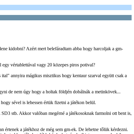
lene kidobni? Azért mert belefáradtam abba hogy harcoljak a gm-
l egy vértablettával vagy 20 közepes piros potival?
 ital" annyira mágikus misztikus hogy kentaur szarval együtt csak a
yni de nem úgy hogy a holtak földjén dobálnák a metinkövek...
ogy sével is lehessen értük fizetni a játékon belül.
SD3 stb. Akkor valóban megérné a játékosoknak farmolni ott bent is,
ban értenek a játékhoz de még sem gm-ek. De lehetne tőlük kérdezni.