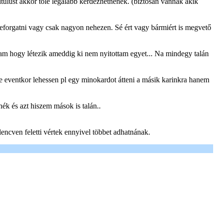
 titulust akkor tőle legalább kérdezhetnének. (biztosan vannak akik
eforgatni vagy csak nagyon nehezen. Sé ért vagy bármiért is megvető
tam hogy létezik ameddig ki nem nyitottam egyet... Na mindegy talán
de eventkor lehessen pl egy minokardot átteni a másik karinkra hanem
ék és azt hiszem mások is talán..
encven feletti vértek ennyivel többet adhatnának.