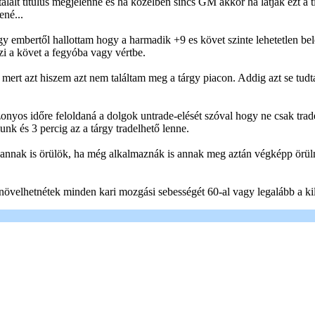
kitalált titulus megjelenne és ha közelben sincs GM akkor ha látják ezt a
ené...
 embertől hallottam hogy a harmadik +9 es követ szinte lehetetlen bel
zi a követ a fegyóba vagy vértbe.
mert azt hiszem azt nem találtam meg a tárgy piacon. Addig azt se tud
onyos időre feloldaná a dolgok untrade-elését szóval hogy ne csak tra
nk és 3 percig az a tárgy tradelhető lenne.
 annak is örülök, ha még alkalmaznák is annak meg aztán végképp örüln
övelhetnétek minden kari mozgási sebességét 60-al vagy legalább a kil