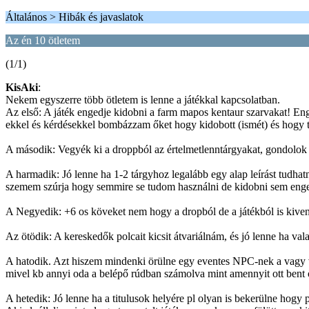
Általános > Hibák és javaslatok
Az én 10 ötletem
(1/1)
KisAki
:
Nekem egyszerre több ötletem is lenne a játékkal kapcsolatban.
Az első: A játék engedje kidobni a farm mapos kentaur szarvakat! En
ekkel és kérdésekkel bombázzam őket hogy kidobott (ismét) és hogy t
A második: Vegyék ki a droppból az értelmetlenntárgyakat, gondolok it
A harmadik: Jó lenne ha 1-2 tárgyhoz legalább egy alap leírást tudhat
szemem szúrja hogy semmire se tudom használni de kidobni sem engedi
A Negyedik: +6 os köveket nem hogy a dropból de a játékból is kive
Az ötödik: A kereskedők polcait kicsit átvariálnám, és jó lenne ha val
A hatodik. Azt hiszem mindenki örülne egy eventes NPC-nek a vagy v
mivel kb annyi oda a belépő rúdban számolva mint amennyit ott bent ö
A hetedik: Jó lenne ha a titulusok helyére pl olyan is bekerülne hog