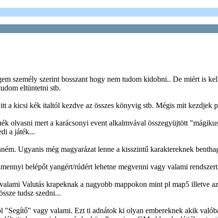
gem személy szerint bosszant hogy nem tudom kidobni.. De miért is kel
udom eltüntetni stb.
t a kicsi kék italtól kezdve az összes könyvig stb. Mégis mit kezdjek p
nék olvasni mert a karácsonyi event alkalmvával összegyüjtött "mágikus
 a játék...
nném. Ugyanis még magyarázat lenne a kisszintű karaktereknek benthag
amennyi belépőt yangért/rúdért lehetne megvenni vagy valami rendszert h
alami Valutás krapeknak a nagyobb mappokon mint pl map5 illetve az 
ssze tudsz szedni...
y pl "Segítő" vagy valami. Ezt ti adnátok ki olyan embereknek akik való