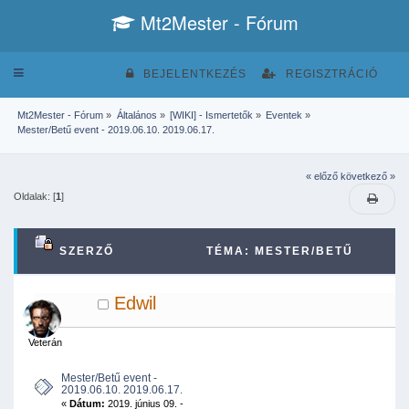
Mt2Mester - Fórum
Toggle
BEJELENTKEZÉS
REGISZTRÁCIÓ
navigation
Mt2Mester - Fórum
»
Általános
»
[WIKI] - Ismertetők
»
Eventek
»
Mester/Betű event - 2019.06.10. 2019.06.17.
« előző
következő »
Oldalak: [
1
]
SZERZŐ
TÉMA: MESTER/BETŰ
EVENT - 2019.06.10. 2019.06.17. (MEGTEKINTVE
Edwil
23234 ALKALOMMAL)
Veterán
Mester/Betű event -
2019.06.10. 2019.06.17.
«
Dátum:
2019. június 09. -