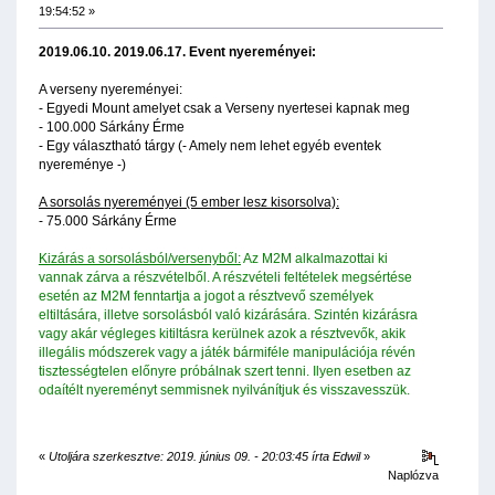
19:54:52 »
2019.06.10. 2019.06.17. Event nyereményei:
A verseny nyereményei:
- Egyedi Mount amelyet csak a Verseny nyertesei kapnak meg
- 100.000 Sárkány Érme
- Egy választható tárgy (- Amely nem lehet egyéb eventek
nyereménye -)
A sorsolás nyereményei (5 ember lesz kisorsolva):
- 75.000 Sárkány Érme
Kizárás a sorsolásból/versenyből:
Az M2M alkalmazottai ki
vannak zárva a részvételből. A részvételi feltételek megsértése
esetén az M2M fenntartja a jogot a résztvevő személyek
eltiltására, illetve sorsolásból való kizárására. Szintén kizárásra
vagy akár végleges kitiltásra kerülnek azok a résztvevők, akik
illegális módszerek vagy a játék bármiféle manipulációja révén
tisztességtelen előnyre próbálnak szert tenni. Ilyen esetben az
odaítélt nyereményt semmisnek nyilvánítjuk és visszavesszük.
«
Utoljára szerkesztve: 2019. június 09. - 20:03:45 írta Edwil
»
Naplózva