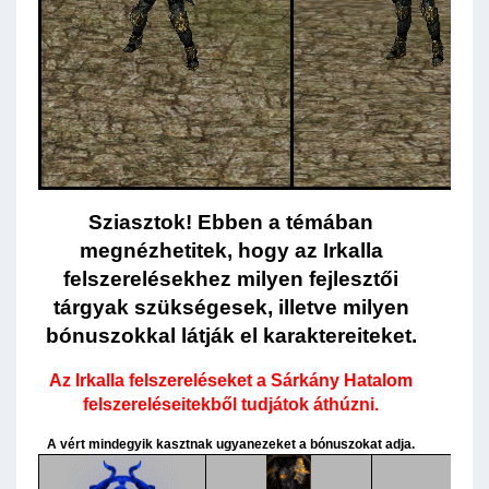
Sziasztok! Ebben a témában
megnézhetitek, hogy az Irkalla
felszerelésekhez milyen fejlesztői
tárgyak szükségesek, illetve milyen
bónuszokkal látják el karaktereiteket.
Az Irkalla felszereléseket a Sárkány Hatalom
felszereléseitekből tudjátok áthúzni.
A vért mindegyik kasztnak ugyanezeket a bónuszokat adja.