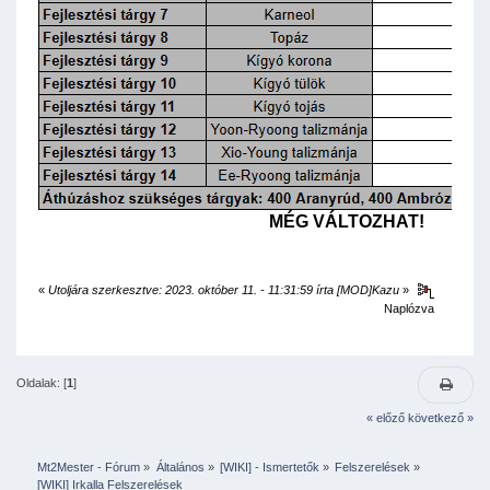
MÉG VÁLTOZHAT!
«
Utoljára szerkesztve: 2023. október 11. - 11:31:59 írta [MOD]Kazu
»
Naplózva
Oldalak: [
1
]
« előző
következő »
Mt2Mester - Fórum
»
Általános
»
[WIKI] - Ismertetők
»
Felszerelések
»
[WIKI] Irkalla Felszerelések