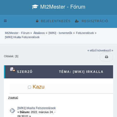
Mt2Mester - Fórum
Toggle
BEJELENTKEZÉS
REGISZTRÁCIÓ
navigation
Mt2Mester - Fórum
»
Általános
»
[WIKI] - Ismertetők
»
Felszerelések
»
[WIKI] Irkalla Felszerelések
« előző
következő »
Oldalak: [
1
]
SZERZŐ
TÉMA: [WIKI] IRKALLA
FELSZERELÉSEK (MEGTEKINTVE 43957
Kazu
ALKALOMMAL)
Zöldfülű
[WIKI] Irkalla Felszerelések
«
Dátum:
2022. március 24. -
06:30:01 »