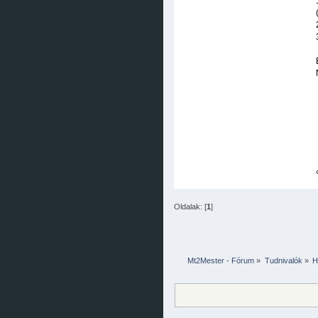
Oldalak: [
1
]
Mt2Mester - Fórum
»
Tudnivalók
»
H