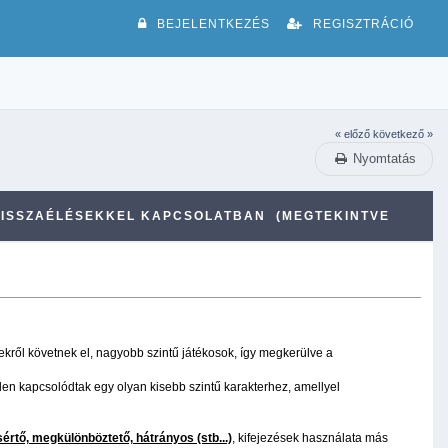
BEJELENTKEZÉS
REGISZTRÁCIÓ
« előző
következő »
Nyomtatás
 VISSZAÉLÉSEKKEL KAPCSOLATBAN (MEGTEKINTVE
kről követnek el, nagyobb szintű játékosok, így megkerülve a
len kapcsolódtak egy olyan kisebb szintű karakterhez, amellyel
sértő, megkülönböztető, hátrányos (stb...)
, kifejezések használata más