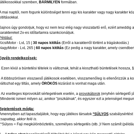
játékossokkal szemben,
BÁRMILYEN
formában.
A mai naptól, nem fogunk különbséget tenni egy kis karakter vagy nagy karakter köz
kitiltásokkal.
Sajnos úgy gondoljuk, hogy ez nem lesz elég nagy visszatartó erő, ezért ameddig a k
karaktereket 2x-es időtartamra szankcionáljuk.
Például:
KicsiMotor - LvL 15 |
30 napos kitiltás
(Erről a karakterről történt a trágáskodás.)
NagyMotor - LvL 265 |
60 napos kitiltás
(Ez pedig a nagy karakter, amely csendben
Egyéb rendelkezések:
- Ezen kívül a büntetési tételek is változnak, tehát a kiosztható büntetések hossza,
1
- A többszörösen visszaeső játékosok esetében, visszamenőleg is ellenőrizzük a kor
változhat egy tiltás, amely
ÖRÖKÖS
kizárást is vonhat maga után.
- Az esetleges kiprovokált sértegetések esetén, a
provokátorok
(enyhén sértegető já
(Mindenki ismeri milyen az, amikor "piszkálnak", és egyszer ezt a jelenséget meguno
Bejelentések módja:
Amennyiben azt tapasztaljátok, hogy egy játékos társatok
*SÚLYOS
szabálysértést 
csapattag, akkor felé is
.
(*Súlyos = Faji megkülönböztetés, személyes sértegetés (stb..)! Nem számít (példá