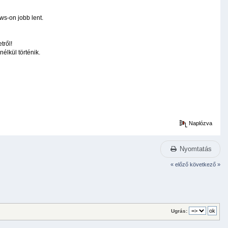
ws-on jobb lent.
tről!
lkül történik.
Naplózva
Nyomtatás
« előző
következő »
Ugrás: