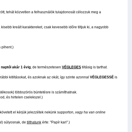
ött, tehát közvetlen a felhasználók tulajdonosát célozzuk meg a
isebb kreált karaktereket, csak kevesebb időre tiltjuk ki, a nagyobb
 pihent.)
 naptól akár 1 évig
, de természetesen
VÉGLEGES
tiltásig is tarthat.
ábbi kitiltásokat, és azoknak az okát, így szinte azonnal
VÉGLEGESSÉ
is
tékosok) többszörös büntetésre is számíthatnak.
d, és hirtelen cselekszel.)
követett el kérjük jelezzétek nekünk supporton,
vagy ha van online
ul) súlyosnak, de
tilthatunk
érte: "Papír kari".)