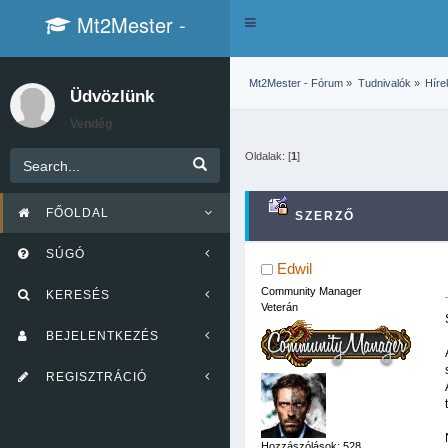
Mt2Mester -
Toggle
navigation
Fórum
Mt2Mester - Fórum
»
Tudnivalók
»
Híre
Üdvözlünk
Vendég
Oldalak: [
1
]
FŐOLDAL
SZERZŐ
SÚGÓ
28924 ALKALOMMAL)
Edwil
Community Manager
KERESÉS
Veterán
BEJELENTKEZÉS
REGISZTRÁCIÓ
Hozzászólások: 528