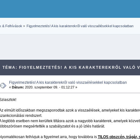
k & Felhívások
»
Figyelmeztetés! A kis karakterekről való visszaélésekkel kapcsolatban
TÉMA: FIGYELMEZTETÉS! A KIS KARAKTEREKRŐL VALÓ
Figyelmeztetés! A kis karakterekről való visszaélésekkel kapcsolatban
«
Dátum:
2020. szeptember 09. - 01:12:27 »
Sziasztok!
Az elmúlt időszakban megszaporodtak azok a visszaélések, amelyeket kis karaktere
szankcionálási rendszert.
A legtöbb esetben nem kerültek tiltásra azok a nagyobb karakterek, amelyek közvet
többszörösen megsértették a szabályzatot és a jó ízlés határát.
Nyomatékosan felhívjuk a figyelmet arra, hogy továbbra is
TILOS obszcén, trágár, 