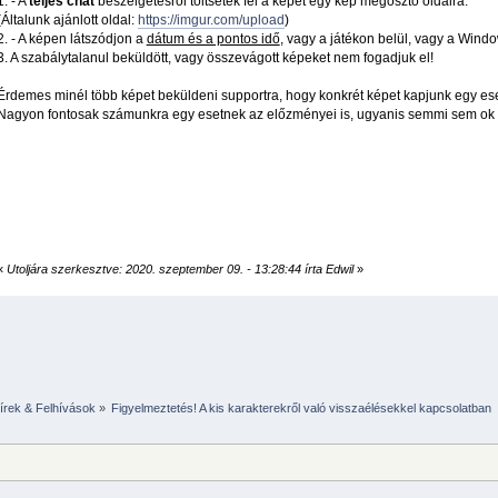
1. - A
teljes chat
beszélgetésről töltsétek fel a képet egy kép megosztó oldalra.
(Általunk ajánlott oldal:
https://imgur.com/upload
)
2. - A képen látszódjon a
dátum és a pontos idő
, vagy a játékon belül, vagy a Windo
3. A szabálytalanul beküldött, vagy összevágott képeket nem fogadjuk el!
Érdemes minél több képet beküldeni supportra, hogy konkrét képet kapjunk egy ese
Nagyon fontosak számunkra egy esetnek az előzményei is, ugyanis semmi sem ok né
«
Utoljára szerkesztve: 2020. szeptember 09. - 13:28:44 írta Edwil
»
írek & Felhívások
»
Figyelmeztetés! A kis karakterekről való visszaélésekkel kapcsolatban