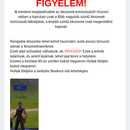
FIGYELEM!
Itt mindent megtalálhattok az ékszerek kohózásáról! Viszont
ebben a topicban csak a főbb nagyobb szintű ékszerek
kohózását láthatjátok, a kisebb szintű ékszerek csak megemlítést
kapnak.
Rengetek ékszerbe lehet kohót használni, ezek plussz bónuszt
adnak a felszereléseinknek.
Ezek által erősebbé válhatunk, de
VIGYÁZAT!
Ezek a kohók
lejárósak, és amint lejárnak, lehet újat tenni a helyükre.
Ezeket a kohókat 90-es szinten tudod megvenni Holtak földjén
tudod megvenni.
Holtak földjére a belépés Beatrice-nál lehetséges.