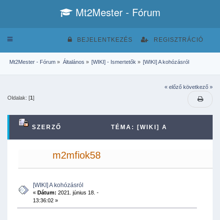
Mt2Mester - Fórum
Toggle
BEJELENTKEZÉS
REGISZTRÁCIÓ
navigation
Mt2Mester - Fórum
»
Általános
»
[WIKI] - Ismertetők
»
[WIKI] A kohózásról
« előző
következő »
Oldalak: [
1
]
SZERZŐ
TÉMA: [WIKI] A
KOHÓZÁSRÓL (MEGTEKINTVE 30467
m2mfiok58
ALKALOMMAL)
[WIKI] A kohózásról
«
Dátum:
2021. június 18. -
13:36:02 »