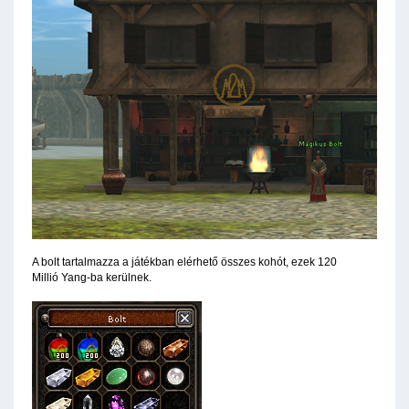
A bolt tartalmazza a játékban elérhető összes kohót, ezek 120
Millió Yang-ba kerülnek.