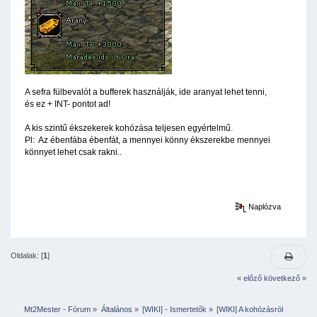
A sefra fülbevalót a bufferek használják, ide aranyat lehet tenni,
és ez + INT- pontot ad!
A kis szintű ékszekerek kohózása teljesen egyértelmű.
Pl: Az ébenfába ébenfát, a mennyei könny ékszerekbe mennyei
könnyet lehet csak rakni..
Naplózva
Oldalak: [
1
]
« előző
következő »
Mt2Mester - Fórum
»
Általános
»
[WIKI] - Ismertetők
»
[WIKI] A kohózásról