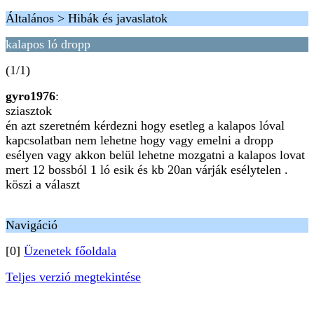
Általános > Hibák és javaslatok
kalapos ló dropp
(1/1)
gyro1976
:
sziasztok
én azt szeretném kérdezni hogy esetleg a kalapos lóval
kapcsolatban nem lehetne hogy vagy emelni a dropp
esélyen vagy akkon belül lehetne mozgatni a kalapos lovat
mert 12 bossból 1 ló esik és kb 20an várják esélytelen .
köszi a választ
Navigáció
[0]
Üzenetek főoldala
Teljes verzió megtekintése