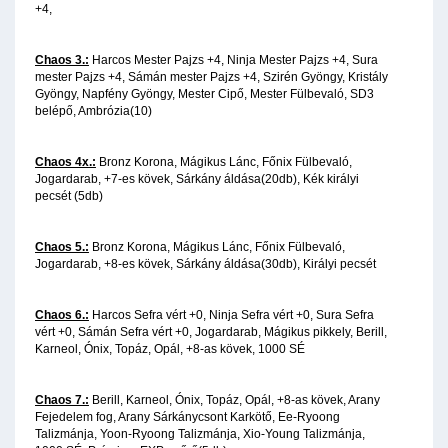
+4,
Chaos 3.:
Harcos Mester Pajzs +4, Ninja Mester Pajzs +4, Sura
mester Pajzs +4, Sámán mester Pajzs +4, Szirén Gyöngy, Kristály
Gyöngy, Napfény Gyöngy, Mester Cipő, Mester Fülbevaló, SD3
belépő, Ambrózia(10)
Chaos 4x.:
Bronz Korona, Mágikus Lánc, Főnix Fülbevaló,
Jogardarab, +7-es kövek, Sárkány áldása(20db), Kék királyi
pecsét (5db)
Chaos 5.:
Bronz Korona, Mágikus Lánc, Főnix Fülbevaló,
Jogardarab, +8-es kövek, Sárkány áldása(30db), Királyi pecsét
Chaos 6.:
Harcos Sefra vért +0, Ninja Sefra vért +0, Sura Sefra
vért +0, Sámán Sefra vért +0, Jogardarab, Mágikus pikkely, Berill,
Karneol, Ónix, Topáz, Opál, +8-as kövek, 1000 SÉ
Chaos 7.:
Berill, Karneol, Ónix, Topáz, Opál, +8-as kövek, Arany
Fejedelem fog, Arany Sárkánycsont Karkötő, Ee-Ryoong
Talizmánja, Yoon-Ryoong Talizmánja, Xio-Young Talizmánja,