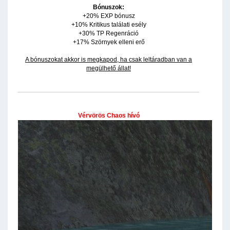
Bónuszok:
+20% EXP bónusz
+10% Kritikus találati esély
+30% TP Regenráció
+17% Szörnyek elleni erő
A bónuszokat akkor is megkapod, ha csak leltáradban van a
megülhető állat!
Vérvörös Chaos hívó