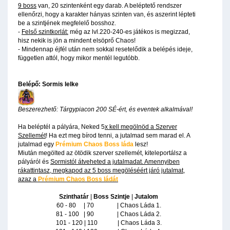
9 boss
van, 20 szintenként egy darab. A beléptető rendszer
ellenőrzi, hogy a karakter hányas szinten van, és aszerint lépteti
be a szintjének megfelelő bosshoz.
-
Felső szintkorlát:
még az lvl.220-240-es játékos is megizzad,
hisz nekik is jön a mindent elsöprő Chaos!
- Mindennap éjfél után nem sokkal resetelődik a belépés ideje,
független attól, hogy mikor mentél legutóbb.
Belépő: Sormis lelke
Beszerezhető: Tárgypiacon 200 SÉ-ért, és eventek alkalmával!
Ha beléptél a pályára, Neked 5
x kell megölnöd a Szerver
Szellemét
! Ha ezt meg bírod tenni, a jutalmad sem marad el. A
jutalmad egy
Prémium Chaos Boss láda
lesz!
Miután megölted az ötödik szerver szellemét, kiteleportálsz a
pályáról és
Sormistól átveheted a jutalmadat. Amennyiben
rákattintasz, megkapod az 5 boss megöléséért járó jutalmat,
azaz a
Prémium Chaos Boss ládát
Szinthatár
|
Boss Szintje
|
Jutalom
60 - 80 | 70 | Chaos Láda 1.
81 - 100 | 90 | Chaos Láda 2.
101 - 120 | 110 | Chaos Láda 3.