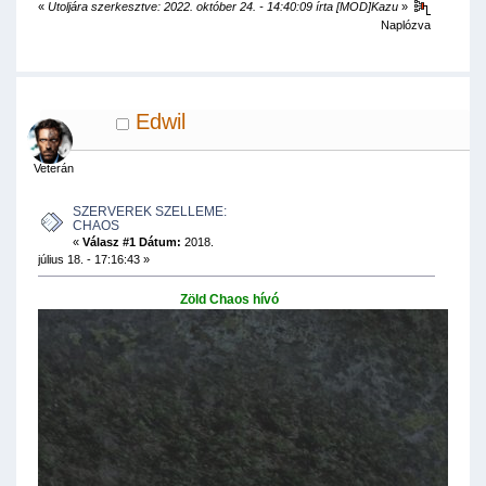
«
Utoljára szerkesztve: 2022. október 24. - 14:40:09 írta [MOD]Kazu
»
Naplózva
Edwil
Veterán
SZERVEREK SZELLEME:
CHAOS
«
Válasz #1 Dátum:
2018.
július 18. - 17:16:43 »
Zöld Chaos hívó