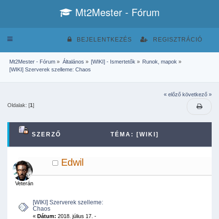
Mt2Mester - Fórum
Toggle
BEJELENTKEZÉS
REGISZTRÁCIÓ
navigation
Mt2Mester - Fórum
»
Általános
»
[WIKI] - Ismertetők
»
Runok, mapok
»
[WIKI] Szerverek szelleme: Chaos
« előző
következő »
Oldalak: [
1
]
SZERZŐ
TÉMA: [WIKI]
SZERVEREK SZELLEME: CHAOS (MEGTEKINTVE
Edwil
55161 ALKALOMMAL)
Veterán
[WIKI] Szerverek szelleme:
Chaos
«
Dátum:
2018. július 17. -