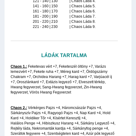
121 - 140 | 130 | Chaos Láda 4.
141 - 160 | 150 | Chaos Láda 5.
161 - 180 | 170 | Chaos Láda 6.
181 - 200 | 190 | Chaos Láda 7.
201 - 220 | 210 | Chaos Láda 8.
221 - 240 | 230 | Chaos Láda 9.
LÁDÁK TARTALMA
Chaos 1.:
Feketevas vért +7, Feketeszél öltöny +7, Varázs
lemezvért +7, Fekete ruha +7, Méreg kard +7, Ördögszárny
Chakram +7, Orchidea Harang +7, Harag kard +7, Varjúacél íj
+7, Oroszlánkard +7, Extázis legyező +7, Elveszett térkép,
Hwang fegyverzet, Sang-Hwang fegyverzet, Zin-Hwang
fegyverzet, Vörös Hwang Fegyverzet
Chaos 2.:
Vérkérges Pajzs +4, Háromcsászár Pajzs +4,
Sárkányszív Pajzs +4, Ragyogó Pajzs +4, Nap Kard +4, Hold
Kard +4, Holdiker Tőr +4, Kísértet Keresztíj +4,
Halálos Penge +4, Hibiszkusz Harang +4, Sárkány Legyező +4,
Rejtély láda, Nekromanták kardja +4, Sárkányfog penge +4,
Szeráfok fegyvere +4, Szentségtelen kard +4, Azúr pók legyező