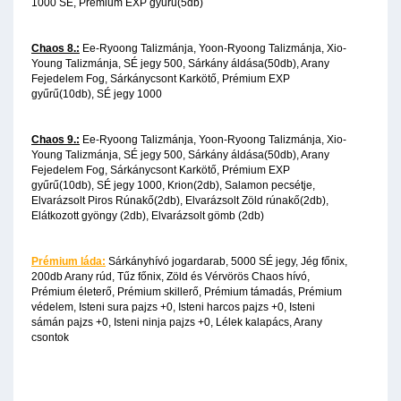
1000 SÉ, Prémium EXP gyűrű(5db)
Chaos 8.:
Ee-Ryoong Talizmánja, Yoon-Ryoong Talizmánja, Xio-
Young Talizmánja, SÉ jegy 500, Sárkány áldása(50db), Arany
Fejedelem Fog, Sárkánycsont Karkötő, Prémium EXP
gyűrű(10db), SÉ jegy 1000
Chaos 9.:
Ee-Ryoong Talizmánja, Yoon-Ryoong Talizmánja, Xio-
Young Talizmánja, SÉ jegy 500, Sárkány áldása(50db), Arany
Fejedelem Fog, Sárkánycsont Karkötő, Prémium EXP
gyűrű(10db), SÉ jegy 1000, Krion(2db), Salamon pecsétje,
Elvarázsolt Piros Rúnakő(2db), Elvarázsolt Zöld rúnakő(2db),
Elátkozott gyöngy (2db), Elvarázsolt gömb (2db)
Prémium láda:
Sárkányhívó jogardarab, 5000 SÉ jegy, Jég főnix,
200db Arany rúd, Tűz főnix, Zöld és Vérvörös Chaos hívó,
Prémium életerő, Prémium skillerő, Prémium támadás, Prémium
védelem, Isteni sura pajzs +0, Isteni harcos pajzs +0, Isteni
sámán pajzs +0, Isteni ninja pajzs +0, Lélek kalapács, Arany
csontok