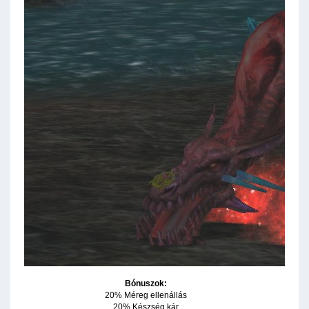
Bónuszok:
20% Méreg ellenállás
20% Készség kár