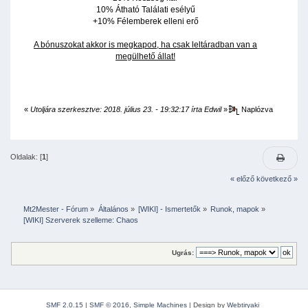
10% Átható Találati esélyű
+10% Félemberek elleni erő
A bónuszokat akkor is megkapod, ha csak leltáradban van a
megülhető állat!
«
Utoljára szerkesztve: 2018. július 23. - 19:32:17 írta Edwil
»
Naplózva
Oldalak: [
1
]
« előző
következő »
Mt2Mester - Fórum
»
Általános
»
[WIKI] - Ismertetők
»
Runok, mapok
»
[WIKI] Szerverek szelleme: Chaos
Ugrás:
SMF 2.0.15
|
SMF © 2016
,
Simple Machines
|
Design by
Webtiryaki