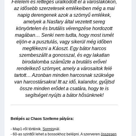
Félelem és rettegés uralkodott el a városlakókon,
az idősebb szerzetesek emlékeiben még a mai
napig derengenek azok a szörnyű emlékek,
amelyek a Nasfary által vezetett sereg
könyörtelen és brutális vérengzése hordozott
magában… Senki nem tudta, hogy most ismét
eljön-e a pusztulás, vagy sikerül még időben
megfékezni a Káoszt. Egy bátor harcos
szembeszállt a gonosszal, és egy lakatlan
birodalomba száműzte a brutális erővel
rendelkező szörnyet, amely a városaitok felé
tartott… Azonban minden harcosnak szüksége
van harcostársakra! Itt az idő, kalandor, gyűjtsd
össze minden erődet a csatára, hogy te is
segítséget nyújts a bátor hősünknek!
Belépés az Chaos Szelleme pályára:
- Map1-ről történik,
Sormis
nál.
- 60-as szinttől lehet a bossokhoz belépni. A szerveren
összesen