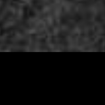
ól letö