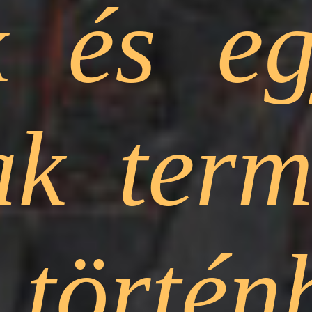
 és egy
csak te
l törté