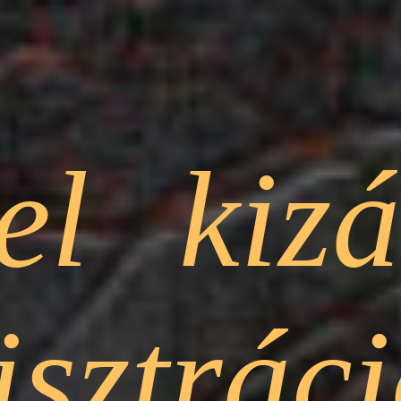
 kizár
isztráci