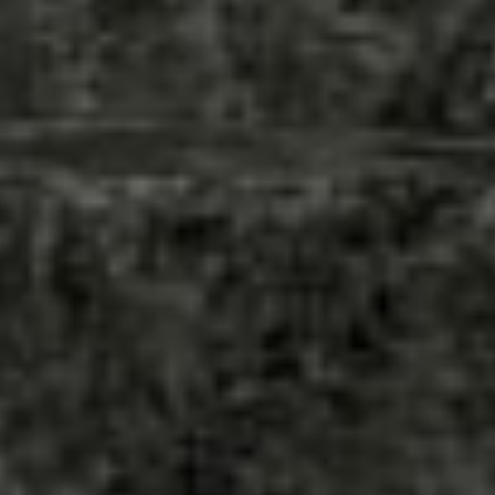
nden au
feltéte