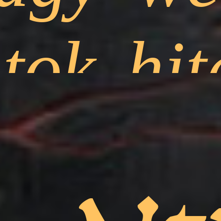
ok hite
i mind