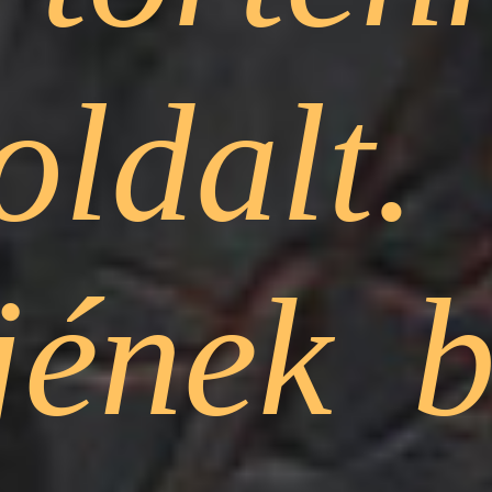
oldalt.
jének b