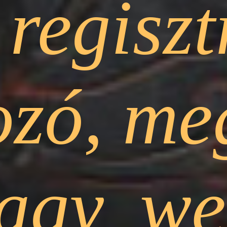
regiszt
mozó, me
agy web