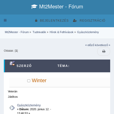
Mt2Mester - Fórum
Toggle
BEJELENTKEZÉS
REGISZTRÁCIÓ
navigation
Mt2Mester - Fórum
»
Tudnivalók
»
Hírek & Felhívások
»
Gyászközlemény
« előző
következő »
Oldalak: [
1
]
SZERZŐ
TÉMA:
GYÁSZKÖZLEMÉNY (MEGTEKINTVE 31441
Winter
ALKALOMMAL)
Veterán
Játékos
Gyászközlemény
«
Dátum:
2020. június 12. -
13:46:53 »